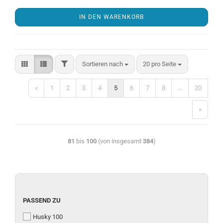
IN DEN WARENKORB
Sortieren nach
20 pro Seite
«
1
2
3
4
5
6
7
8
...
20
»
81
bis
100
(von insgesamt
384
)
PASSEND ZU
Husky 100