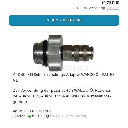
19,73 EUR
inkl. 19% MwSt. zzgl.
Versand
IN DEN WARENKORB
A2KN004N Schnellkupplungs-​​Ad­ap­ter WAECO ÖL PA­TRO­
NE
Zur Ver­wen­dung der pa­ten­tier­ten WAECO Öl Pa­tro­nen
bei A0KN001N, A0KN002N & A0KN003N Kli­ma­ser­vice­
ge­rä­ten.
Art.Nr.: 8PS 185 101-901
Lieferzeit:
ca. 1-2 Tage
(Ausland abweichend)