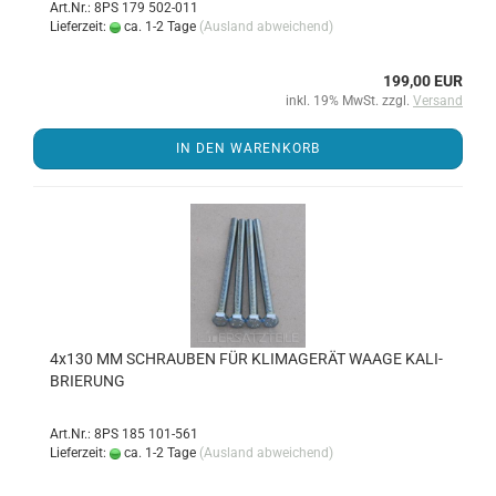
Art.Nr.: 8PS 179 502-011
Lieferzeit:
ca. 1-2 Tage
(Ausland abweichend)
199,00 EUR
inkl. 19% MwSt. zzgl.
Versand
IN DEN WARENKORB
4x130 MM SCHRAU­BEN FÜR KLI­MA­GE­RÄT WAAGE KA­LI­
BRIE­RUNG
Art.Nr.: 8PS 185 101-561
Lieferzeit:
ca. 1-2 Tage
(Ausland abweichend)