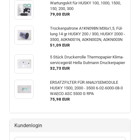
War­tungs­kit für HUSKY 100, 1000, 1500,
150, 200, 300
79,00 EUR
Tro­cken­pa­tro­ne A1KN098N M36x1,5, Fül­
lung 14 gr HUSKY 200 / 300, HUSKY 2000 -
3500, A0KN001N, A0KN002N, A0KN003N
51,09 EUR
5 Stück Dru­cker­rol­le Ther­mo­pa­pier Kli­ma­
ser­vice­ge­rät Hella Gut­mann Dru­cker­pa­pier
32,73 EUR
ER­SATZ­FIL­TER FÜR ANA­LY­SE­MO­DU­LE
HUSKY 1500, 2000 - 3500 6-​02-6000-08-0
WAECO ASC 5500 G RPA
75,98 EUR
Kundenlogin