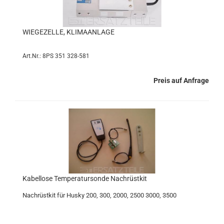
WIE­GE­ZEL­LE, KLI­MA­AN­LA­GE
Art.Nr.: 8PS 351 328-581
Preis auf Anfrage
Ka­bel­lo­se Tem­pe­ra­tur­son­de Nach­rüst­kit
Nach­rüst­kit für Husky 200, 300, 2000, 2500 3000, 3500