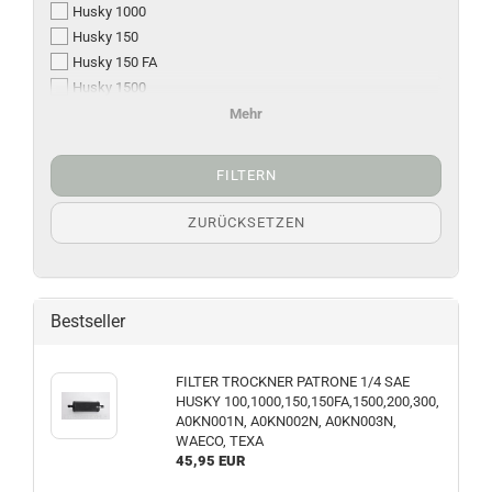
Husky 1000
Husky 150
Husky 150 FA
Husky 1500
Husky 200 / 300
Mehr
Husky 2000 - 3500
FILTERN
ZURÜCKSETZEN
Bestseller
FIL­TER TROCK­NER PA­TRO­NE 1/4 SAE
HUSKY 100,1000,150,150FA,1500,200,300,
A0KN001N, A0KN002N, A0KN003N,
WAECO, TEXA
45,95 EUR