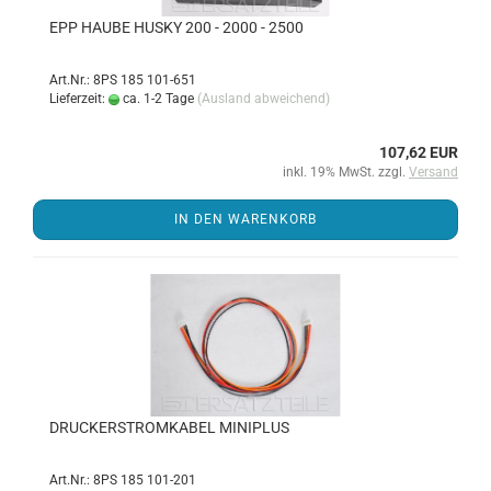
EPP HAUBE HUSKY 200 - 2000 - 2500
Art.Nr.: 8PS 185 101-651
Lieferzeit:
ca. 1-2 Tage
(Ausland abweichend)
107,62 EUR
inkl. 19% MwSt. zzgl.
Versand
IN DEN WARENKORB
DRU­CKER­STROM­KA­BEL MI­NI­PLUS
Art.Nr.: 8PS 185 101-201