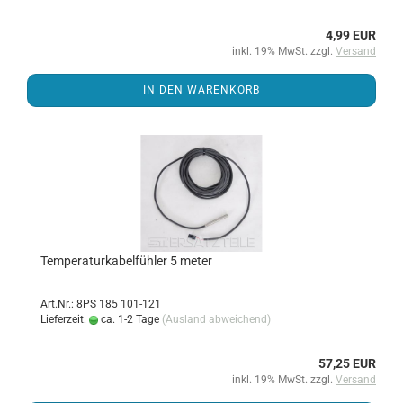
4,99 EUR
inkl. 19% MwSt. zzgl.
Versand
IN DEN WARENKORB
Tem­pe­ra­tur­ka­bel­füh­ler 5 meter
Art.Nr.: 8PS 185 101-121
Lieferzeit:
ca. 1-2 Tage
(Ausland abweichend)
57,25 EUR
inkl. 19% MwSt. zzgl.
Versand