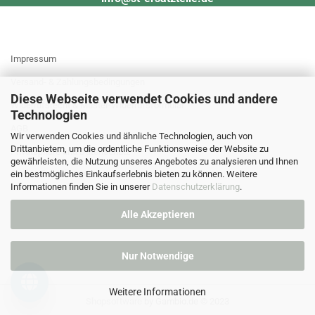
MEHR ÜBER...
Impressum
Versand- & Zahlungsbedingungen
Diese Webseite verwendet Cookies und andere
Widerrufsrecht & Muster-Widerrufsformular
Technologien
AGB
Wir verwenden Cookies und ähnliche Technologien, auch von
Drittanbietern, um die ordentliche Funktionsweise der Website zu
Privatsphäre und Datenschutz
gewährleisten, die Nutzung unseres Angebotes zu analysieren und Ihnen
Cookie Einstellungen
ein bestmögliches Einkaufserlebnis bieten zu können. Weitere
Informationen finden Sie in unserer
Datenschutzerklärung
.
Alle Akzeptieren
Nur Notwendige
Weitere Informationen
Shopsoftware
by Gambio.de © 2023