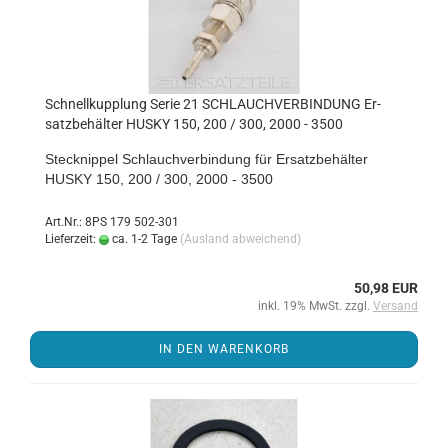
Schnell­kupp­lung Serie 21 SCHLAUCH­VER­BIN­DUNG Er­
satz­be­häl­ter HUSKY 150, 200 / 300, 2000 - 3500
Steck­nip­pel Schlauch­ver­bin­dung für Er­satz­be­häl­ter
HUSKY 150, 200 / 300, 2000 - 3500
Art.Nr.: 8PS 179 502-301
Lieferzeit:
ca. 1-2 Tage
(Ausland abweichend)
50,98 EUR
inkl. 19% MwSt. zzgl.
Versand
IN DEN WARENKORB