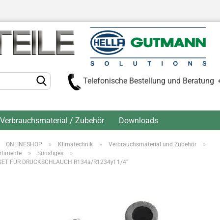
Telefonische Bestellung und Beratung
Verbrauchsmaterial / Zubehör
Downloads
»
»
»
»
ONLINESHOP
Klimatechnik
Verbrauchsmaterial und Zubehör
Kont
»
»
rtimente
Sonstiges
ET FÜR DRUCKSCHLAUCH R134a/R1234yf 1/4˝
Pas