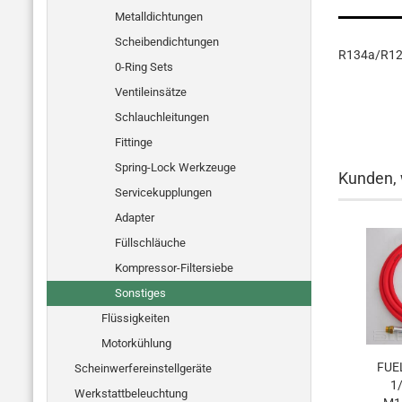
Metalldichtungen
Scheibendichtungen
R134a/R12
0-Ring Sets
Ventileinsätze
Schlauchleitungen
Fittinge
Spring-Lock Werkzeuge
Kunden, 
Servicekupplungen
Adapter
Füllschläuche
Kompressor-Filtersiebe
Sonstiges
Flüssigkeiten
Motorkühlung
FU­
Scheinwerfereinstellgeräte
1
Werkstattbeleuchtung