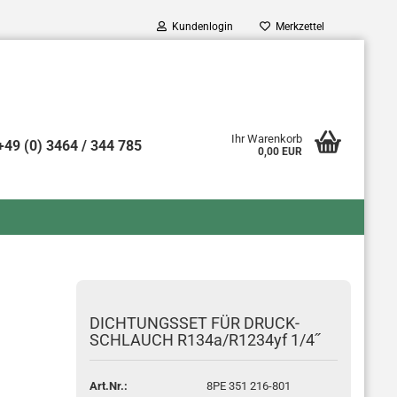
Kundenlogin
Merkzettel
Ihr Warenkorb
+49 (0) 3464 / 344 785
0,00 EUR
o erstellen
swort vergessen?
DICH­TUNGS­SET FÜR DRUCK­
SCHLAUCH R134a/R1234yf 1/4˝
Art.Nr.:
8PE 351 216-801