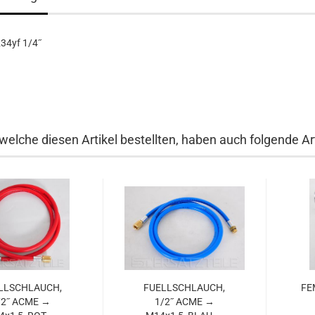
34yf 1/4˝
welche diesen Artikel bestellten, haben auch folgende Art
ELL­SCHLAUCH,
FU­ELL­SCHLAUCH,
FE­
/2˝ ACME →
1/2˝ ACME →