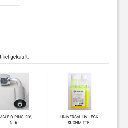
ikel gekauft:
MA­LE O-​RING, 90°,
UNI­VER­SAL UV-​LECK­
Nr.6
SUCH­MIT­TEL