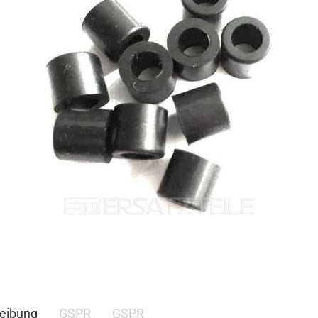
eibung
GSPR
GSPR