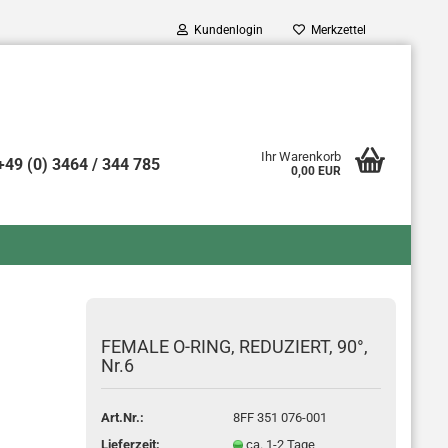
Kundenlogin
Merkzettel
Ihr Warenkorb
+49 (0) 3464 / 344 785
0,00 EUR
o erstellen
swort vergessen?
FE­MA­LE O-​RING, RE­DU­ZIERT, 90°,
Nr.6
Art.Nr.:
8FF 351 076-001
Lieferzeit:
ca. 1-2 Tage