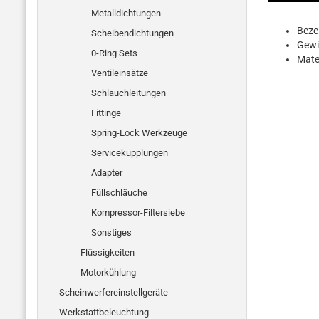
Metalldichtungen
Beze
Scheibendichtungen
Gewi
0-Ring Sets
Mater
Ventileinsätze
Schlauchleitungen
Fittinge
Spring-Lock Werkzeuge
Servicekupplungen
Adapter
Füllschläuche
Kompressor-Filtersiebe
Sonstiges
Flüssigkeiten
Motorkühlung
Scheinwerfereinstellgeräte
Werkstattbeleuchtung