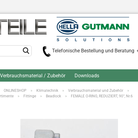
Telefonische Bestellung und Beratung
Verbrauchsmaterial / Zubehör
Downloads
»
»
»
»
ONLINESHOP
Klimatechnik
Verbrauchsmaterial und Zubehör
Kont
»
»
»
rtimente
Fittinge
Beadlock
FEMALE O-RING, REDUZIERT, 90°, Nr.6
Pas