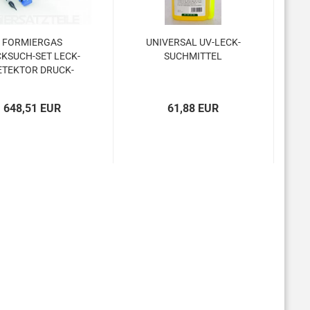
FOR­MIER­GAS
UNI­VER­SAL UV-​LECK­
KSUCH-​​SET LECK­
SUCH­MIT­TEL
E­TEK­TOR DRUCK­
MIN­DE­RER...
648,51 EUR
61,88 EUR