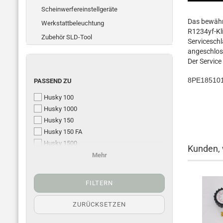
Scheinwerfereinstellgeräte
Das bewähr
Werkstattbeleuchtung
R1234yf-Kl
Zubehör SLD-Tool
Serviceschl
angeschlos
Der Service 
8PE185101
PASSEND ZU
Husky 100
Husky 1000
Husky 150
Husky 150 FA
Husky 1500
Kunden, 
Husky 200 / 300
Mehr
Husky 2000 - 3500
FILTERN
ZURÜCKSETZEN