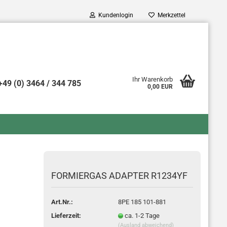
Kundenlogin
Merkzettel
Ihr Warenkorb
+49 (0) 3464 / 344 785
0,00 EUR
o erstellen
swort vergessen?
FOR­MIER­GAS AD­AP­TER R1234YF
Art.Nr.:
8PE 185 101-881
Lieferzeit:
ca. 1-2 Tage
(Ausland abweichend)