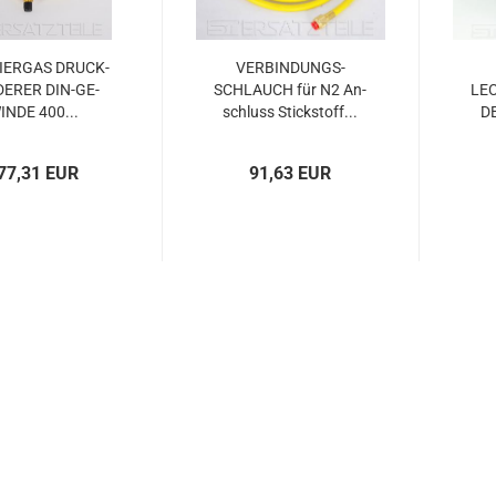
IER­GAS DRUCK­
VER­BIN­DUNGS­
DE­RER DIN-​GE­
SCHLAUCH für N2 An­
LEC
IN­DE 400...
schluss Stick­stoff...
D
77,31 EUR
91,63 EUR