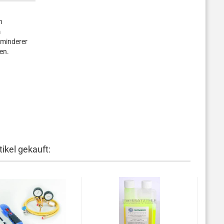
n
m
kminderer
en.
ikel gekauft: