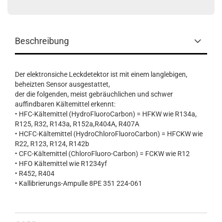
Beschreibung
Der elektronsiche Leckdetektor ist mit einem langlebigen,
beheizten Sensor ausgestattet,
der die folgenden, meist gebräuchlichen und schwer
auffindbaren Kältemittel erkennt:
• HFC-Kältemittel (HydroFluoroCarbon) = HFKW wie R134a,
R125, R32, R143a, R152a,R404A, R407A
• HCFC-Kältemittel (HydroChloroFluoroCarbon) = HFCKW wie
R22, R123, R124, R142b
• CFC-Kältemittel (ChloroFluoro-Carbon) = FCKW wie R12
• HFO Kältemittel wie R1234yf
• R452, R404
• Kallibrierungs-Ampulle 8PE 351 224-061