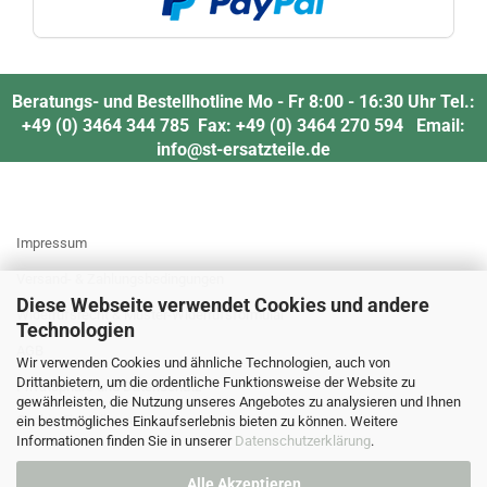
Beratungs- und Bestellhotline Mo - Fr 8:00 - 16:30 Uhr Tel.:
+49 (0) 3464 344 785 Fax: +49 (0) 3464 270 594 Email:
info@st-ersatzteile.de
MEHR ÜBER...
Impressum
Versand- & Zahlungsbedingungen
Diese Webseite verwendet Cookies und andere
Widerrufsrecht & Muster-Widerrufsformular
Technologien
AGB
Wir verwenden Cookies und ähnliche Technologien, auch von
Drittanbietern, um die ordentliche Funktionsweise der Website zu
Privatsphäre und Datenschutz
gewährleisten, die Nutzung unseres Angebotes zu analysieren und Ihnen
Cookie Einstellungen
ein bestmögliches Einkaufserlebnis bieten zu können. Weitere
Informationen finden Sie in unserer
Datenschutzerklärung
.
Alle Akzeptieren