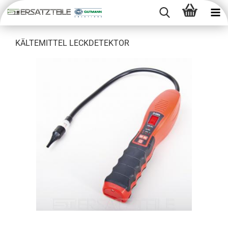
KÄL­TE­MIT­TEL LECK­DE­TEK­TOR