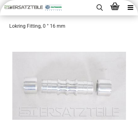
Lok­ring Fit­ting, 0 ° 16 mm