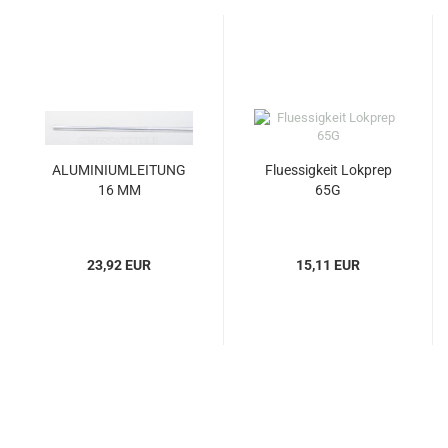
ALU­MI­NI­UM­LEI­TUNG
Flues­sig­keit Lok­prep
16 MM
65G
23,92 EUR
15,11 EUR