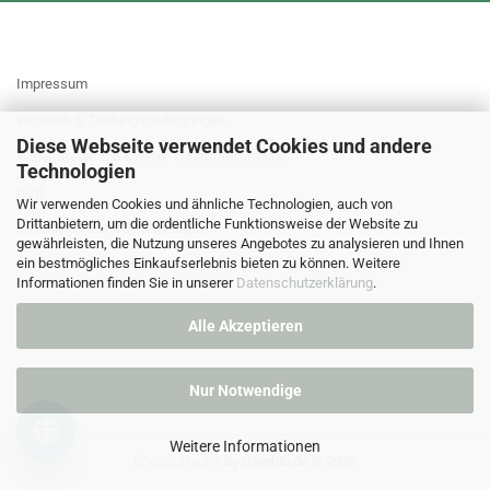
MEHR ÜBER...
Impressum
Versand- & Zahlungsbedingungen
Diese Webseite verwendet Cookies und andere
Widerrufsrecht & Muster-Widerrufsformular
Technologien
AGB
Wir verwenden Cookies und ähnliche Technologien, auch von
Drittanbietern, um die ordentliche Funktionsweise der Website zu
Privatsphäre und Datenschutz
gewährleisten, die Nutzung unseres Angebotes zu analysieren und Ihnen
Cookie Einstellungen
ein bestmögliches Einkaufserlebnis bieten zu können. Weitere
Informationen finden Sie in unserer
Datenschutzerklärung
.
Alle Akzeptieren
Nur Notwendige
Weitere Informationen
Shopsoftware
by Gambio.de © 2023