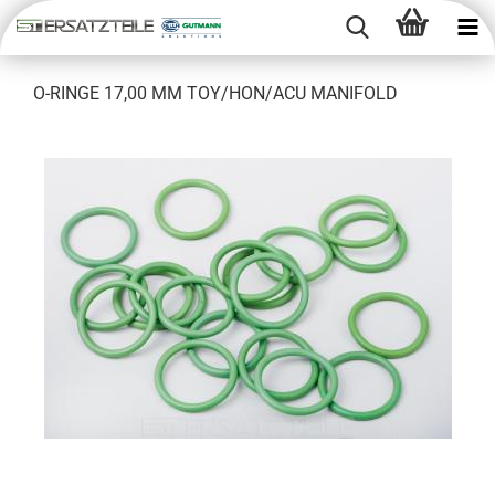
O-​RINGE 17,00 MM TOY/HON/ACU MA­NI­FOLD