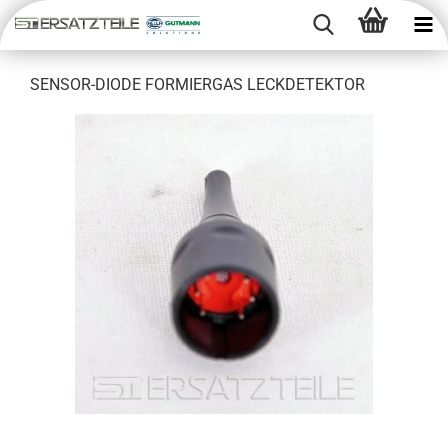
SENSOR-​DIODE FOR­MIER­GAS LECK­DE­TEK­TOR