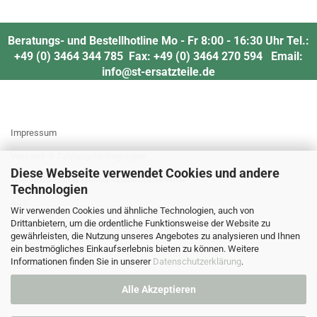
Beratungs- und Bestellhotline Mo - Fr 8:00 - 16:30 Uhr Tel.:
+49 (0) 3464 344 785 Fax: +49 (0) 3464 270 594 Email:
info@st-ersatzteile.de
MEHR ÜBER...
Impressum
Versand- & Zahlungsbedingungen
Diese Webseite verwendet Cookies und andere
Widerrufsrecht & Muster-Widerrufsformular
Technologien
AGB
Wir verwenden Cookies und ähnliche Technologien, auch von
Drittanbietern, um die ordentliche Funktionsweise der Website zu
Privatsphäre und Datenschutz
gewährleisten, die Nutzung unseres Angebotes zu analysieren und Ihnen
Cookie Einstellungen
ein bestmögliches Einkaufserlebnis bieten zu können. Weitere
Informationen finden Sie in unserer
Datenschutzerklärung
.
Alle Akzeptieren