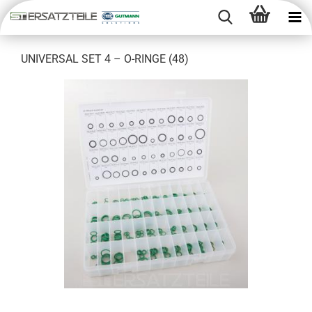
UNI­VER­SAL SET 4 – O-​RINGE (48)