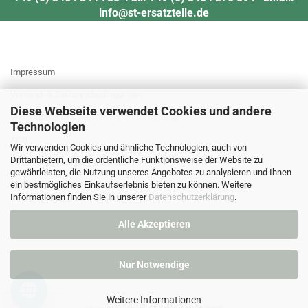
info@st-ersatzteile.de
MEHR ÜBER...
Impressum
Versand- & Zahlungsbedingungen
Diese Webseite verwendet Cookies und andere
Widerrufsrecht & Muster-Widerrufsformular
Technologien
AGB
Wir verwenden Cookies und ähnliche Technologien, auch von
Drittanbietern, um die ordentliche Funktionsweise der Website zu
Privatsphäre und Datenschutz
gewährleisten, die Nutzung unseres Angebotes zu analysieren und Ihnen
Cookie Einstellungen
ein bestmögliches Einkaufserlebnis bieten zu können. Weitere
Informationen finden Sie in unserer
Datenschutzerklärung
.
Alle Akzeptieren
Nur Notwendige
Weitere Informationen