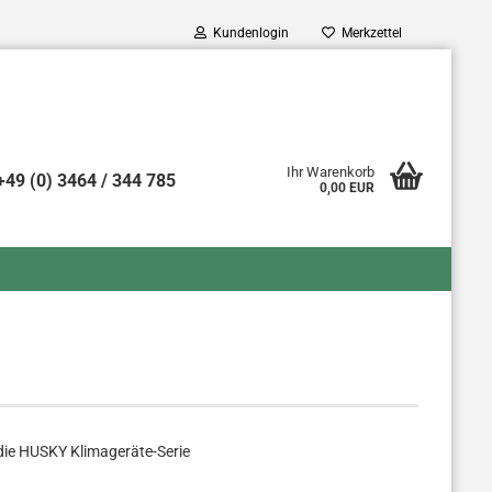
Kundenlogin
Merkzettel
Ihr Warenkorb
+49 (0) 3464 / 344 785
0,00 EUR
o erstellen
swort vergessen?
die HUSKY Klimageräte-Serie