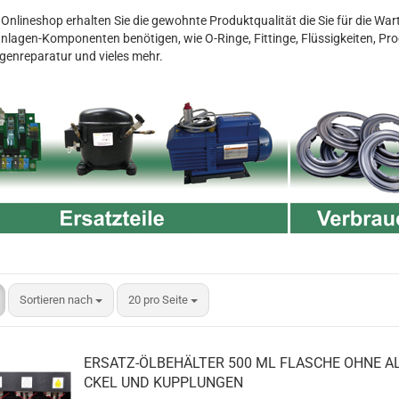
Onlineshop erhalten Sie die gewohnte Produktqualität die Sie für die Wa
anlagen-Komponenten benötigen, wie O-Ringe, Fittinge, Flüssigkeiten, Pr
genreparatur und vieles mehr.
Sortieren nach
20 pro Seite
ERSATZ-​​ÖL­BE­HÄL­TER 500 ML FLA­SCHE OHNE A
CKEL UND KUPP­LUN­GEN