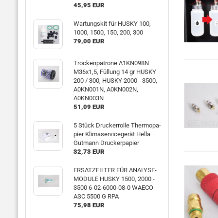
45,95 EUR
War­tungs­kit für HUSKY 100,
1000, 1500, 150, 200, 300
79,00 EUR
Tro­cken­pa­tro­ne A1KN098N
M36x1,5, Fül­lung 14 gr HUSKY
200 / 300, HUSKY 2000 - 3500,
A0KN001N, A0KN002N,
A0KN003N
51,09 EUR
5 Stück Dru­cker­rol­le Ther­mo­pa­
pier Kli­ma­ser­vice­ge­rät Hella
Gut­mann Dru­cker­pa­pier
32,73 EUR
ER­SATZ­FIL­TER FÜR ANA­LY­SE­
MO­DU­LE HUSKY 1500, 2000 -
3500 6-​02-6000-08-0 WAECO
ASC 5500 G RPA
75,98 EUR