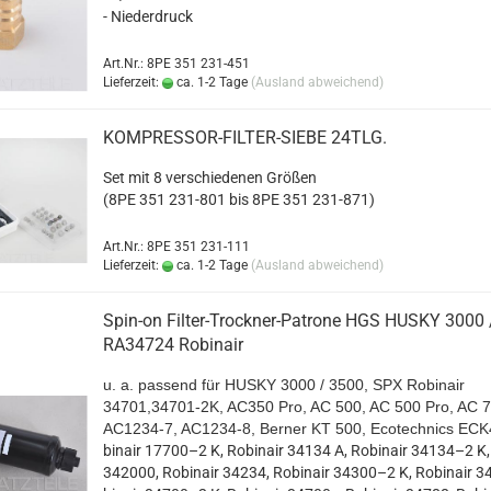
- Nie­der­druck
Art.Nr.: 8PE 351 231-451
Lieferzeit:
ca. 1-2 Tage
(Ausland abweichend)
KOMPRESSOR-​​FILTER-​SIEBE 24TLG.
Set mit 8 ver­schie­de­nen Grö­ßen
(8PE 351 231-​801 bis 8PE 351 231-​871)
Art.Nr.: 8PE 351 231-111
Lieferzeit:
ca. 1-2 Tage
(Ausland abweichend)
Spin-​on Filter-​​Trockner-​Patrone HGS HUSKY 3000
RA34724 Ro­bin­air
u. a. pas­send für HUSKY 3000 / 3500, SPX Ro­bin­air
34701,34701-​2K, AC350 Pro, AC 500, AC 500 Pro, AC 7
AC1234-​7, AC1234-​8, Ber­ner KT 500, Ecotech­nics EC
bin­air 17700–2 K, Ro­bin­air 34134 A, Ro­bin­air 34134–2 K, 
342000, Ro­bin­air 34234, Ro­bin­air 34300–2 K, Ro­bin­air 3