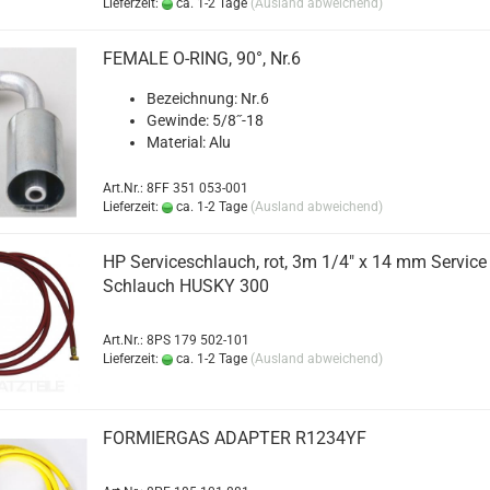
Lieferzeit:
ca. 1-2 Tage
(Ausland abweichend)
FE­MA­LE O-​RING, 90°, Nr.6
Be­zeich­nung: Nr.6
Ge­win­de: 5/8˝-18
Ma­te­ri­al: Alu
Art.Nr.: 8FF 351 053-001
Lieferzeit:
ca. 1-2 Tage
(Ausland abweichend)
HP Ser­vice­schlauch, rot, 3m 1/4" x 14 mm Ser­vice
Schlauch HUSKY 300
Art.Nr.: 8PS 179 502-101
Lieferzeit:
ca. 1-2 Tage
(Ausland abweichend)
FOR­MIER­GAS AD­AP­TER R1234YF