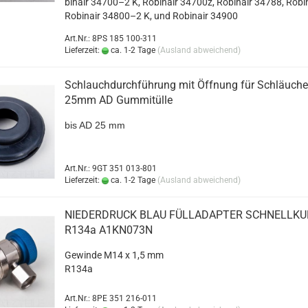
bin­air 34700–2 K, Ro­bin­air 34700z, Ro­bin­air 34788, Ro­bi
Ro­bin­air 34800–2 K, und Ro­bin­air 34900
Art.Nr.: 8PS 185 100-311
Lieferzeit:
ca. 1-2 Tage
(Ausland abweichend)
Schlauch­durch­füh­rung mit Öff­nung für Schläu­che
25mm AD Gum­mi­tül­le
bis AD 25 mm
Art.Nr.: 9GT 351 013-801
Lieferzeit:
ca. 1-2 Tage
(Ausland abweichend)
NIE­DER­DRUCK BLAU FÜLL­AD­AP­TER SCHNELL­K
R134a A1KN073N
Ge­win­de M14 x 1,5 mm
R134a
Art.Nr.: 8PE 351 216-011