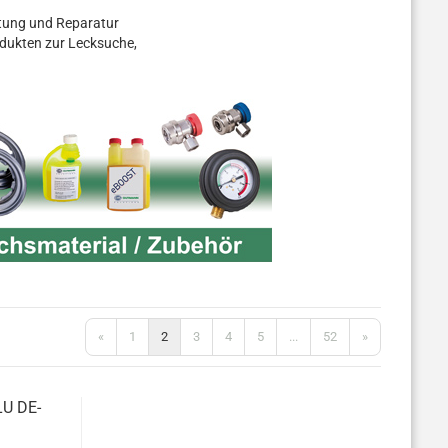
rtung und Reparatur
odukten zur Lecksuche,
«
1
2
3
4
5
...
52
»
LU DE­