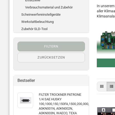
Ersatzteile
In unserem 
Verbrauchsmaterial und Zubehör
aller Klima
Scheinwerfereinstellgeräte
Klimaanala
Werkstattbeleuchtung
Zubehör SLD-Tool
FILTERN
ZURÜCKSETZEN
Bestseller
FIL­TER TROCK­NER PA­TRO­NE
1/4 SAE HUSKY
100,1000,150,150FA,1500,200,300,
A0KN001N, A0KN002N,
A0KN003N, WAECO, TEXA