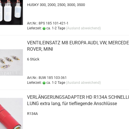
HUSKY 300, 2000, 2500, 3000, 3500
Art.Nr.: 8PS 185 101-421-1
Lieferzeit:
ca. 1-2 Tage
(Ausland abweichend)
VEN­TIL­EIN­SATZ M8 EU­RO­PA AUDI, VW, MER­CE­D
ROVER, MINI
6 Stück
Art.Nr.: 8UW 185 103-361
Lieferzeit:
ca. 1-2 Tage
(Ausland abweichend)
VER­LÄN­GE­RUNGS­AD­AP­TER HD R134A SCHNELL
LUNG extra lang, für tief­lie­gen­de An­schlüs­se
R134A