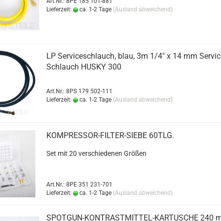
Art.Nr.: 8PE 185 101-881
Lieferzeit:
ca. 1-2 Tage
(Ausland abweichend)
LP Ser­vice­schlauch, blau, 3m 1/4" x 14 mm Ser­vi
Schlauch HUSKY 300
Art.Nr.: 8PS 179 502-111
Lieferzeit:
ca. 1-2 Tage
(Ausland abweichend)
KOMPRESSOR-​​FILTER-​SIEBE 60TLG.
Set mit 20 ver­schie­de­nen Grö­ßen
Art.Nr.: 8PE 351 231-701
Lieferzeit:
ca. 1-2 Tage
(Ausland abweichend)
SPOTGUN-​​KONTRASTMITTEL-​KARTUSCHE 240 m