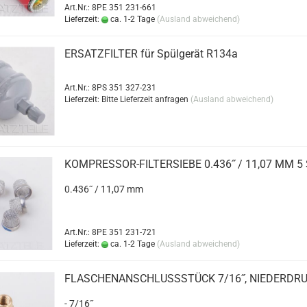
Art.Nr.: 8PE 351 231-661
Lieferzeit:
ca. 1-2 Tage
(Ausland abweichend)
ER­SATZ­FIL­TER für Spül­ge­rät R134a
Art.Nr.: 8PS 351 327-231
Lieferzeit: Bitte Lieferzeit anfragen
(Ausland abweichend)
KOMPRESSOR-​​FIL­TER­SIE­BE 0.436˝ / 11,07 MM 5
0.436˝ / 11,07 mm
Art.Nr.: 8PE 351 231-721
Lieferzeit:
ca. 1-2 Tage
(Ausland abweichend)
FLA­SCHEN­AN­SCHLUSS­STÜCK 7/16˝, NIE­DER­DR
- 7/16˝