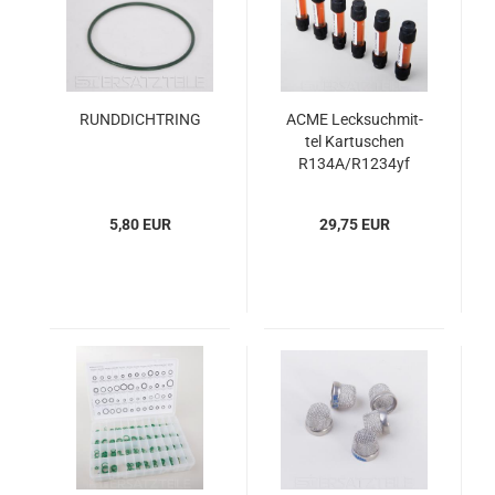
RUND­DICHT­RING
ACME Leck­such­mit­
tel Kar­tu­schen
R134A/R1234yf
ACME An­schluss
5,80 EUR
29,75 EUR