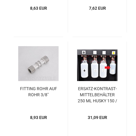
AP­TER A1KE092N
8,63 EUR
7,62 EUR
FIT­TING ROHR AUF
ERSATZ-​​KON­TRAST­
ROHR 3/8"
MIT­TEL­BE­HÄL­TER
250 ML HUSKY 150 /
200 / 300, 2000 -
3500 FLA­SCHE
8,93 EUR
31,09 EUR
OHNE DE­CKEL UND
KUPP­LUN­GEN