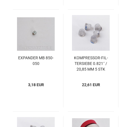
EX­PAN­DER MB 850-​
KOMPRESSOR-​​FIL­
050
TER­SIE­BE 0.821˝ /
20,85 MM 5 STK
3,18 EUR
22,61 EUR