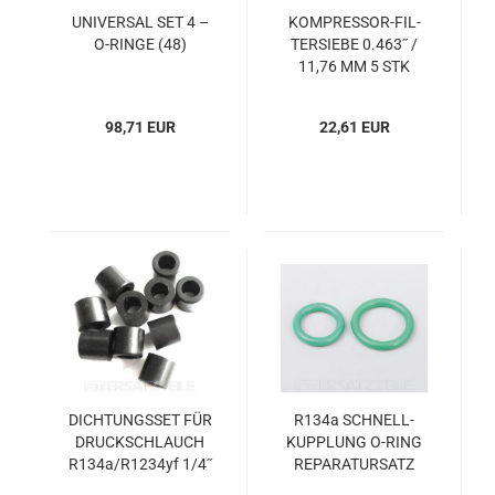
UNI­VER­SAL SET 4 –
KOMPRESSOR-​​FIL­
O-​RINGE (48)
TER­SIE­BE 0.463˝ /
11,76 MM 5 STK
98,71 EUR
22,61 EUR
DICH­TUNGS­SET FÜR
R134a SCHNELL­
DRUCK­SCHLAUCH
KUPP­LUNG O-​RING
R134a/R1234yf 1/4˝
RE­PA­RA­TUR­SATZ
DICHT­SATZ FÜLL­AD­