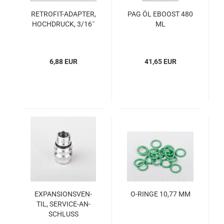
RETROFIT-​​AD­AP­TER,
PAG ÖL EBOOST 480
HOCH­DRUCK, 3/16˝
ML
6,88 EUR
41,65 EUR
EX­PAN­SI­ONS­VEN­
O-​RINGE 10,77 MM
TIL, SERVICE-​​AN­
SCHLUSS