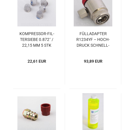
KOMPRESSOR-​​FIL­
FÜLL­AD­AP­TER
TER­SIE­BE 0.872˝ /
R1234YF – HOCH­
22,15 MM 5 STK
DRUCK SCHNELL­
KUPP­LUNG
22,61 EUR
93,89 EUR