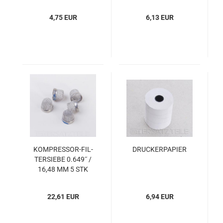
4,75 EUR
6,13 EUR
KOMPRESSOR-​​FIL­
DRU­CKER­PA­PIER
TER­SIE­BE 0.649˝ /
16,48 MM 5 STK
22,61 EUR
6,94 EUR