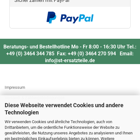
Sicher zahlen mit PayPal
Beratungs- und Bestellhotline Mo - Fr 8:00 - 16:30 Uhr Tel.:
+49 (0) 3464 344 785 Fax: +49 (0) 3464 270 594 Email:
info@st-ersatzteile.de
MEHR ÜBER...
Impressum
Versand- & Zahlungsbedingungen
Diese Webseite verwendet Cookies und andere
Widerrufsrecht & Muster-Widerrufsformular
Technologien
AGB
Wir verwenden Cookies und ähnliche Technologien, auch von
Drittanbietern, um die ordentliche Funktionsweise der Website zu
Privatsphäre und Datenschutz
gewährleisten, die Nutzung unseres Angebotes zu analysieren und Ihnen
Cookie Einstellungen
ein bestmögliches Einkaufserlebnis bieten zu können. Weitere