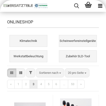
ONLINESHOP
Klimatechnik
Scheinwerfereinstellgeräte
Werkstattbeleuchtung
Zubehör SLD-Tool
Sortieren nach
20 pro Seite
«
1
2
3
4
5
6
...
53
»